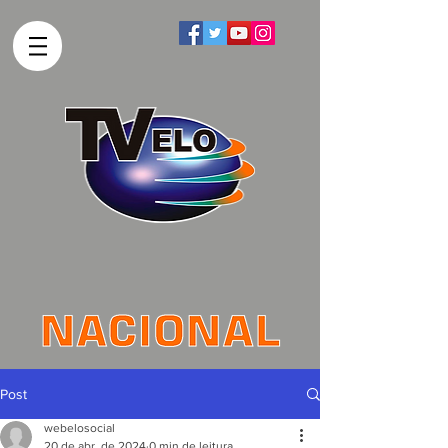
Post
webelosocial
20 de abr. de 2024
0 min de leitura