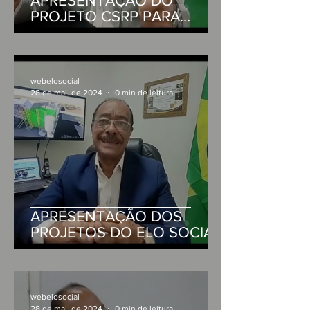
APRESENTAÇÃO DO
PROJETO CSRP PARA
SECRETARIA ESTADUAL DA
SAÚDE DO MARANHÃO
webelosocial
28 de mai. de 2024
0 min de leitura
APRESENTAÇÃO DOS
PROJETOS DO ELO SOCIAL
PARA O DEPUTADO
FEDERAL ZACHARIAS CALIL
HAMU/GO
webelosocial
28 de mai. de 2024
0 min de leitura