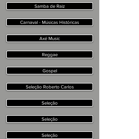
Samba de Raiz
Carnaval - Músicas Históricas
Axé Music
Reggae
Gospel
Seleção Roberto Carlos
Seleção
Seleção
Seleção