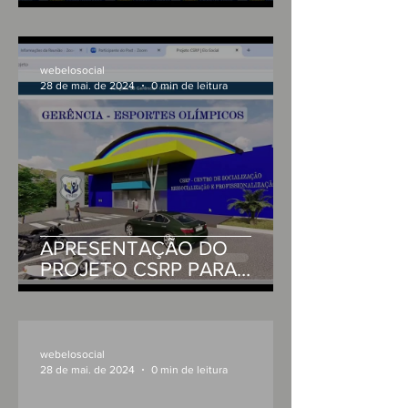
SECRETARIA DE
DESENVOLVIMENTO
HUMANO DO ESTADO DA
PARAÍBA
webelosocial
28 de mai. de 2024
0 min de leitura
APRESENTAÇÃO DO
PROJETO CSRP PARA
SECRETARIA DE TURISMO E
DESENVOLVIMENTO
ECONOMICO PB
webelosocial
28 de mai. de 2024
0 min de leitura