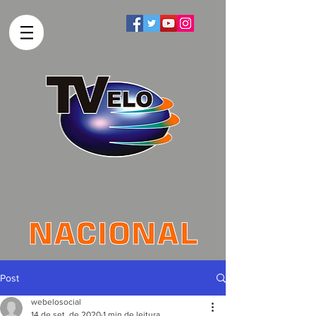
Post
webelosocial
14 de set. de 2020
1 min de leitura