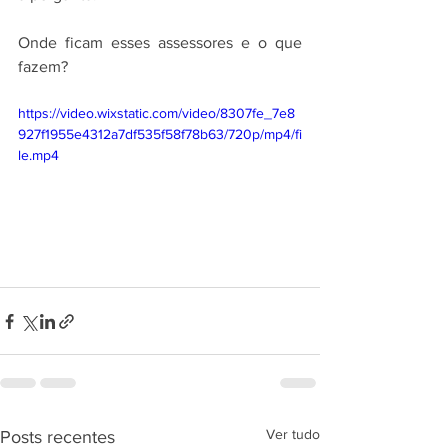
Onde ficam esses assessores e o que 
fazem?
https://video.wixstatic.com/video/8307fe_7e8
927f1955e4312a7df535f58f78b63/720p/mp4/fi
le.mp4
Ver tudo
Posts recentes