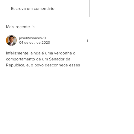
APRESENTAÇÃO DO
Escreva um comentário
PROJETO CSRP PARA
SECRETARIA DE
TURISMO E
Mais recente
DESENVOLVIMENTO
ECONOMICO PB
joselitosoares70
04 de out. de 2020
Infelizmente, ainda é uma vergonha o 
comportamento de um Senador da 
República, e, o povo desconhece esses 
fatos.
Parabéns Dr. Jomateleno, a frente avante.
Curtir
Responder
Emissoras do Sistema Elo