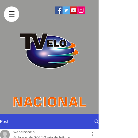
Post
webelosocial
6 de abr. de 2024
0 min de leitura