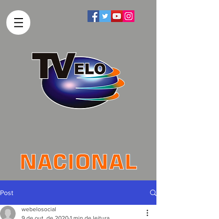
Post
webelosocial
9 de out. de 2020
1 min de leitura