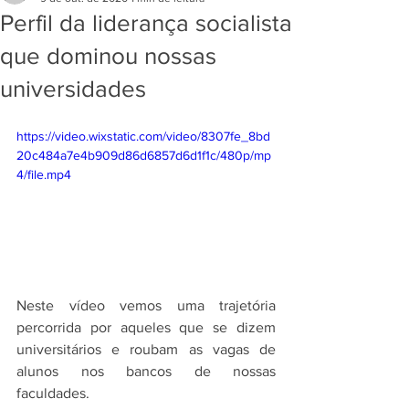
Perfil da liderança socialista
que dominou nossas
universidades
https://video.wixstatic.com/video/8307fe_8bd
20c484a7e4b909d86d6857d6d1f1c/480p/mp
4/file.mp4
Neste vídeo vemos uma trajetória 
percorrida por aqueles que se dizem 
universitários e roubam as vagas de 
alunos nos bancos de nossas 
faculdades.