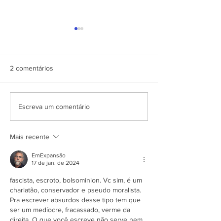
APRESENTAÇÃ
PROJETO CSRP
SEC. DE ESTAD
DESENV. E
2 comentários
ARTICULAÇÃO
MUNICIPAL DA 
APRESENTAÇÃO DO
Escreva um comentário
PROJETO CSRP PARA
SECRETARIA DE
TURISMO E
Mais recente
DESENVOLVIMENTO
ECONOMICO PB
EmExpansão
17 de jan. de 2024
fascista, escroto, bolsominion. Vc sim, é um 
charlatão, conservador e pseudo moralista. 
Pra escrever absurdos desse tipo tem que 
ser um medíocre, fracassado, verme da 
direita. O que você escreve não serve nem 