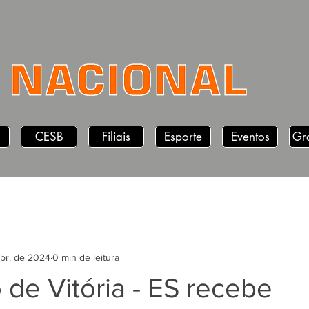
CESB
Filiais
Esporte
Eventos
Gr
abr. de 2024
0 min de leitura
 de Vitória - ES recebe