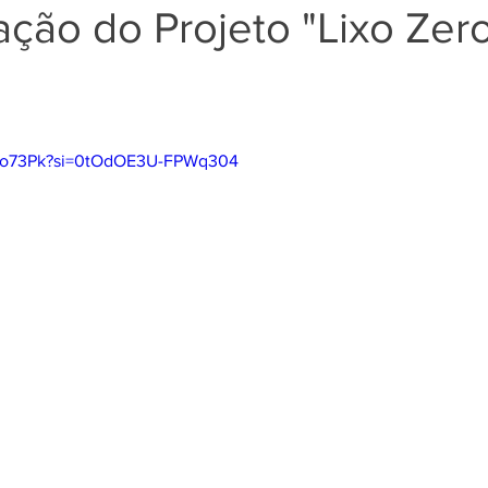
ção do Projeto "Lixo Zero
"
78fo73Pk?si=0tOdOE3U-FPWq304