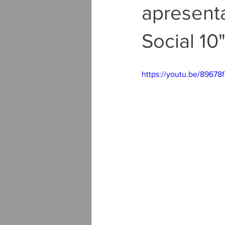
apresenta
Social 10
https://youtu.be/896