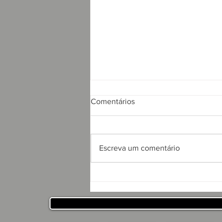
Comentários
Escreva um comentário
APRESENTAÇÃO DO
PROJETO CSRP PARA
SECRETARIA DE
DESENVOLVIMENTO
HUMANO DO ESTADO DA