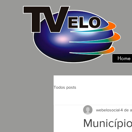
Home
Todos posts
webelosocial
4 de 
Município