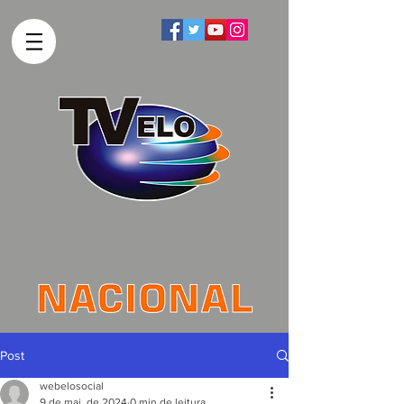
Post
webelosocial
9 de mai. de 2024
0 min de leitura