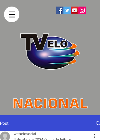
Post
webelosocial
4 de abr. de 2024
0 min de leitura