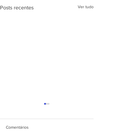
Ver tudo
Posts recentes
APRESENTAÇÃ
PROJETO CSRP
SEC. DE ESTAD
DESENV. E
Comentários