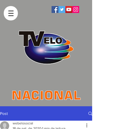
Post
webelosocial
18 de set. de 2020
1 min de leitura