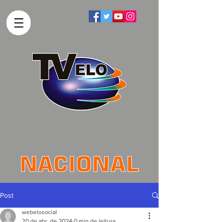
Post
webelosocial
20 de abr. de 2024
0 min de leitura