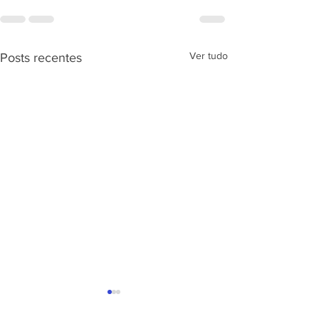
Ver tudo
Posts recentes
APRESENTAÇÃ
PROJETO CSRP