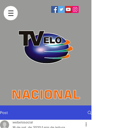
Post
webelosocial
16 de set. de 2020
1 min de leitura