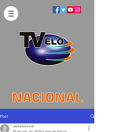
Post
webelosocial
15 de set. de 2020
1 min de leitura