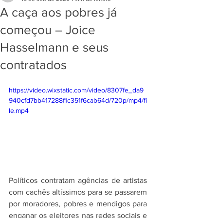
A caça aos pobres já
começou – Joice
Hasselmann e seus
contratados
https://video.wixstatic.com/video/8307fe_da9
940cfd7bb417288f1c351f6cab64d/720p/mp4/fi
le.mp4
Políticos contratam agências de artistas 
com cachês altíssimos para se passarem 
por moradores, pobres e mendigos para 
enganar os eleitores nas redes sociais e 