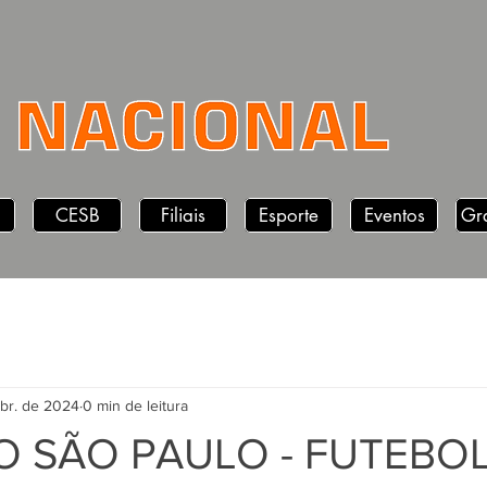
CESB
Filiais
Esporte
Eventos
Gr
abr. de 2024
0 min de leitura
O SÃO PAULO - FUTEBO