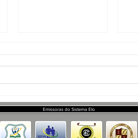
APR
PRO
DE 
ART
DA 
APRESENTAÇÃO DO
PROJETO CSRP PARA
SECRETARIA DE TURISMO E
Emissoras do Sistema Elo
DESENVOLVIMENTO
ECONOMICO PB