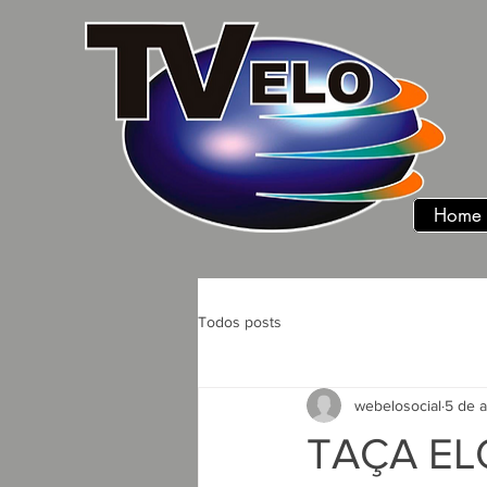
Home
Todos posts
webelosocial
5 de 
TAÇA EL