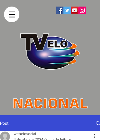
Post
webelosocial
4 de abr. de 2024
0 min de leitura