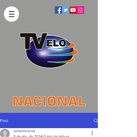
Post
webelosocial
5 de abr. de 2024
0 min de leitura