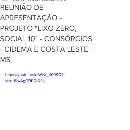
REUNIÃO DE
APRESENTAÇÃO -
PROJETO "LIXO ZERO,
SOCIAL 10" - CONSÓRCIOS
- CIDEMA E COSTA LESTE -
MS
https://youtu.be/kaWcX_K909Q?
si=ddf1wAgCPiPQt0EU