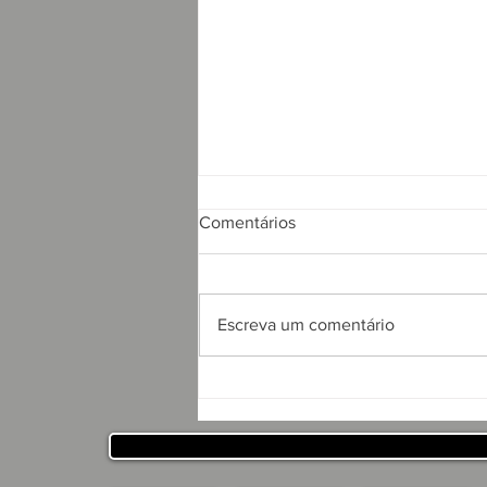
Comentários
Escreva um comentário
APRESENTAÇÃO DO
PROJETO CSRP PARA
SECRETARIA DE
DESENVOLVIMENTO
HUMANO DO ESTADO DA