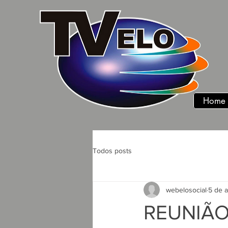
Home
Todos posts
webelosocial
5 de 
REUNIÃO