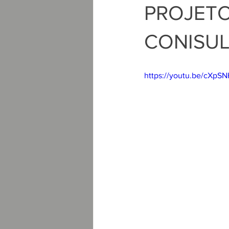
PROJETO 
CONISUL
https://youtu.be/cXpS