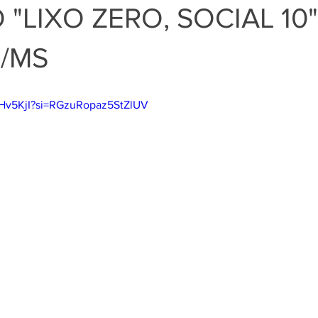
"LIXO ZERO, SOCIAL 10"
/MS
NHv5KjI?si=RGzuRopaz5StZlUV