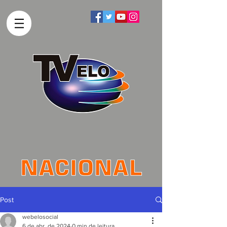
Post
webelosocial
6 de abr. de 2024
0 min de leitura