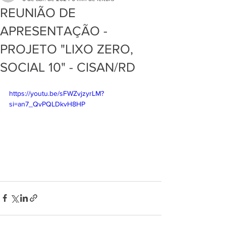
REUNIÃO DE
APRESENTAÇÃO -
PROJETO "LIXO ZERO,
SOCIAL 10" - CISAN/RD
https://youtu.be/sFWZvjzyrLM?
si=an7_QvPQLDkvH8HP