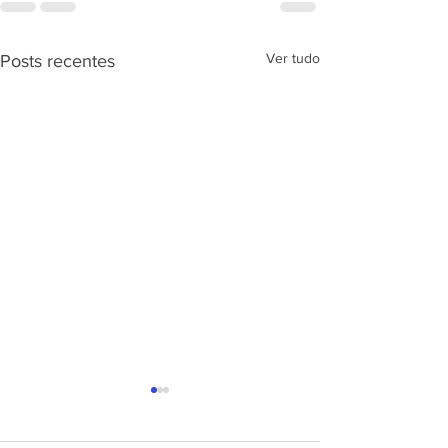
Ver tudo
Posts recentes
APRESENTAÇÃ
PROJETO CSRP
SEC. DE ESTAD