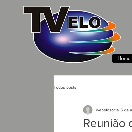
Home
Todos posts
webelosocial
5 de 
Reunião 