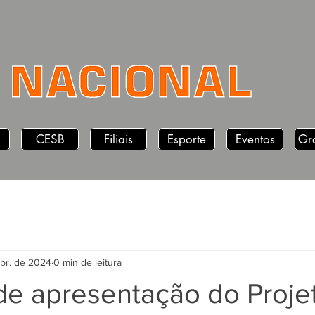
CESB
Filiais
Esporte
Eventos
Gr
abr. de 2024
0 min de leitura
de apresentação do Projet