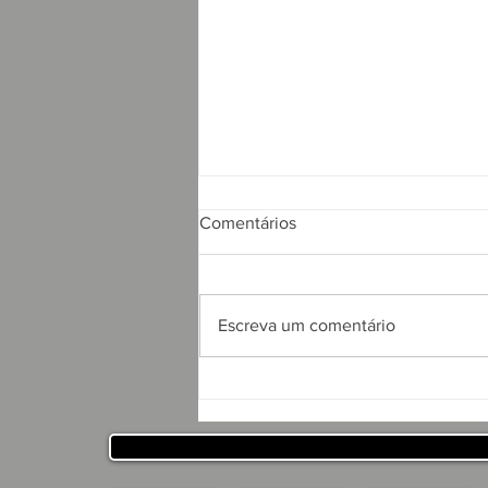
Comentários
Escreva um comentário
APRESENTAÇÃO DO
PROJETO CSRP PARA
SECRETARIA DE
DESENVOLVIMENTO
HUMANO DO ESTADO DA