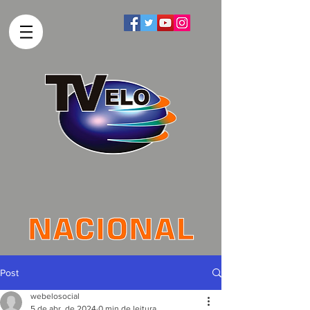
Post
webelosocial
5 de abr. de 2024
0 min de leitura