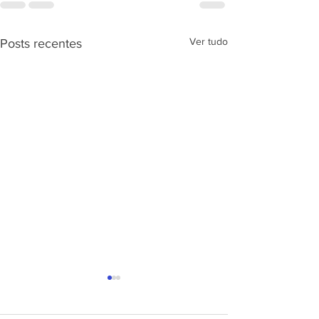
Ver tudo
Posts recentes
APRESENTAÇÃ
PROJETO CSRP
SEC. DE ESTAD