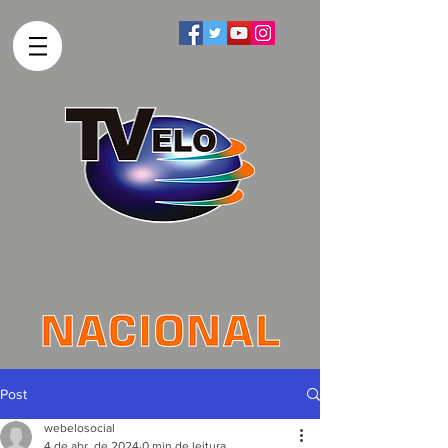
Post
webelosocial
4 de abr. de 2024
0 min de leitura