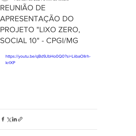
REUNIÃO DE
APRESENTAÇÃO DO
PROJETO "LIXO ZERO,
SOCIAL 10" - CPGI/MG
https://youtu.be/qBd9JbHo0Q0?si=LiibaOIlrh-
krlXP