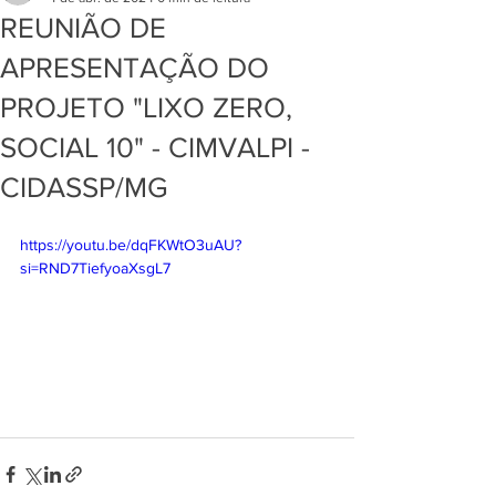
REUNIÃO DE
APRESENTAÇÃO DO
PROJETO "LIXO ZERO,
SOCIAL 10" - CIMVALPI -
CIDASSP/MG
https://youtu.be/dqFKWtO3uAU?
si=RND7TiefyoaXsgL7