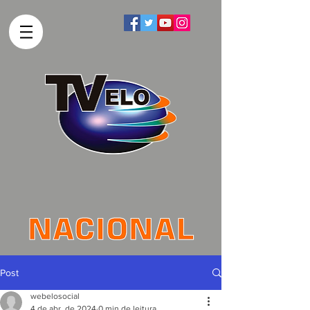
Post
webelosocial
4 de abr. de 2024
0 min de leitura