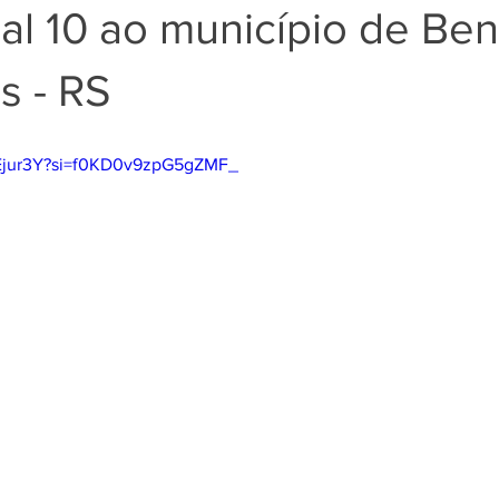
al 10 ao município de Ben
s - RS
I3Ejur3Y?si=f0KD0v9zpG5gZMF_