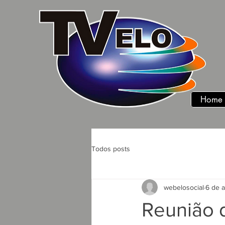
Home
Todos posts
webelosocial
6 de 
Reunião 