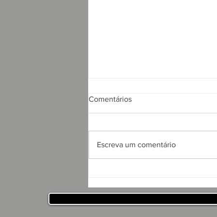
Comentários
Escreva um comentário
APRESENTAÇÃO DO
PROJETO CSRP PARA
SECRETARIA DE
DESENVOLVIMENTO
HUMANO DO ESTADO DA