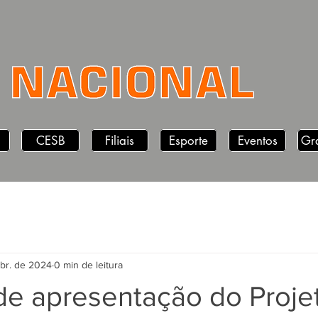
CESB
Filiais
Esporte
Eventos
Gr
abr. de 2024
0 min de leitura
de apresentação do Projet