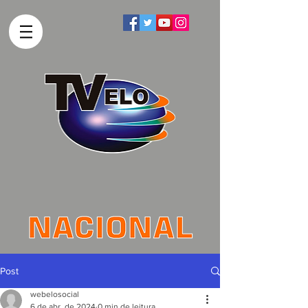
Post
webelosocial
6 de abr. de 2024
0 min de leitura