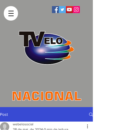
Post
webelosocial
28 de mai. de 2024
0 min de leitura