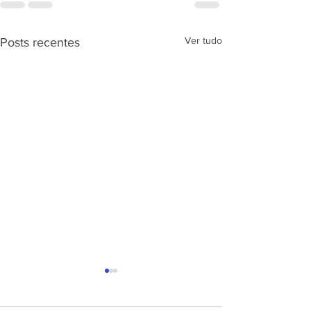
Ver tudo
Posts recentes
APRESENTAÇÃ
PROJETO CSRP
SEC. DE ESTAD