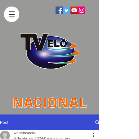
Post
webelosocial
5 de abr. de 2024
0 min de leitura