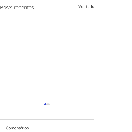
Ver tudo
Posts recentes
APRESENTAÇÃ
PROJETO CSRP
SEC. DE ESTAD
DESENV. E
Comentários
ARTICULAÇÃO