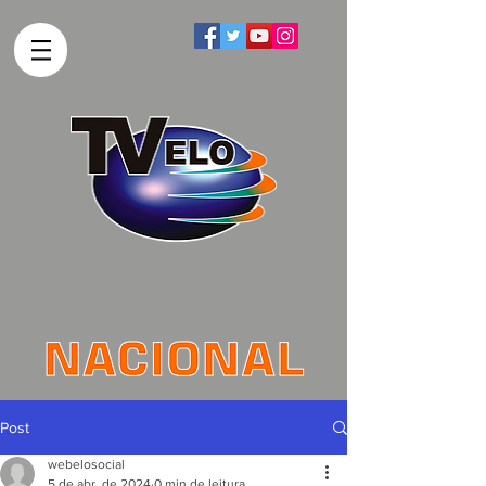
Post
webelosocial
5 de abr. de 2024
0 min de leitura