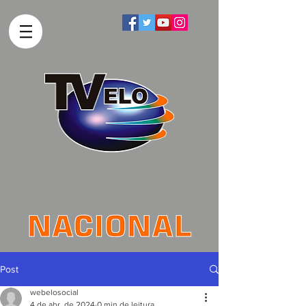
Post
webelosocial
4 de abr. de 2024
0 min de leitura