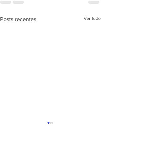
Ver tudo
Posts recentes
APRESENTAÇÃ
PROJETO CSRP
SEC. DE ESTAD