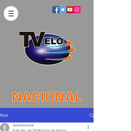
Post
webelosocial
6 de abr. de 2024
0 min de leitura