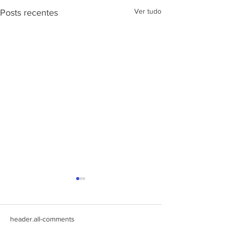
Ver tudo
Posts recentes
APRESENTAÇÃ
PROJETO CSRP
SEC. DE ESTAD
DESENV. E
header.all-comments
ARTICULAÇÃO