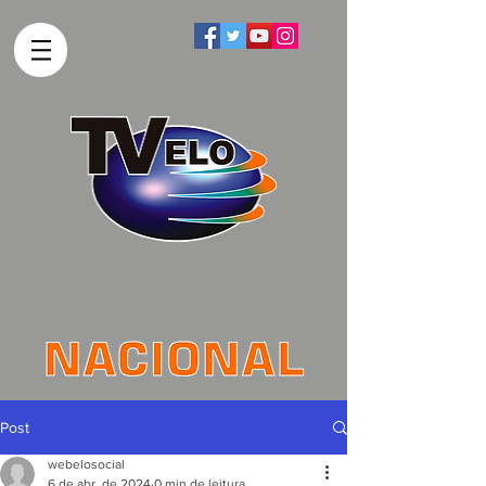
Post
webelosocial
6 de abr. de 2024
0 min de leitura