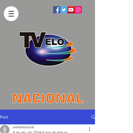
Post
webelosocial
5 de abr. de 2024
0 min de leitura