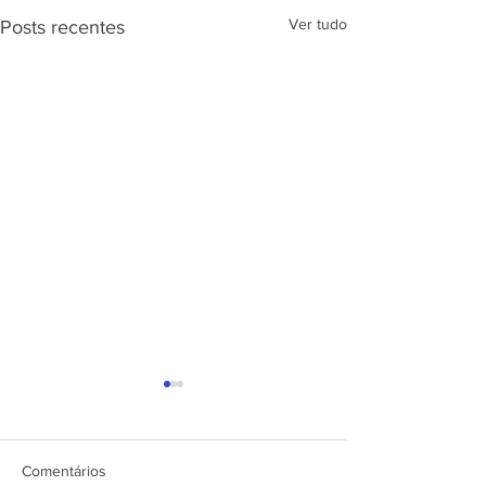
Ver tudo
Posts recentes
APRESENTAÇÃ
PROJETO CSRP
SEC. DE ESTAD
DESENV. E
Comentários
ARTICULAÇÃO