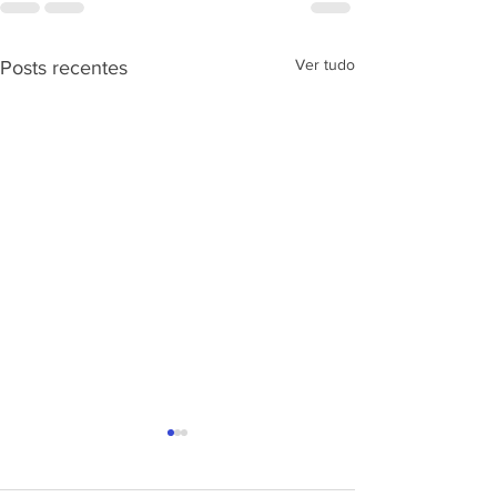
Ver tudo
Posts recentes
APRESENTAÇÃ
PROJETO CSRP
SEC. DE ESTAD