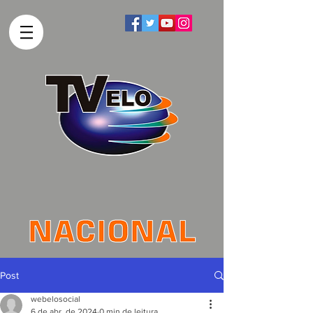
Post
webelosocial
6 de abr. de 2024
0 min de leitura