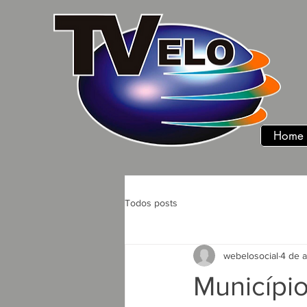
Home
Todos posts
webelosocial
4 de 
Municípi