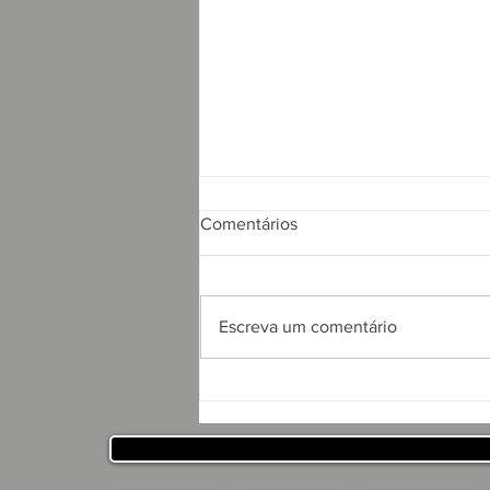
Comentários
Escreva um comentário
APRESENTAÇÃO DO
PROJETO CSRP PARA
SECRETARIA DE
DESENVOLVIMENTO
HUMANO DO ESTADO DA