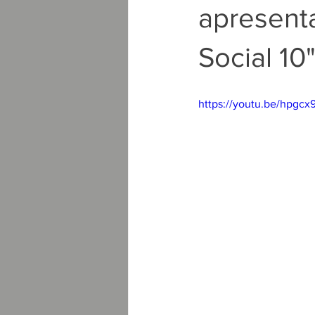
apresenta
Social 10
https://youtu.be/hpgc