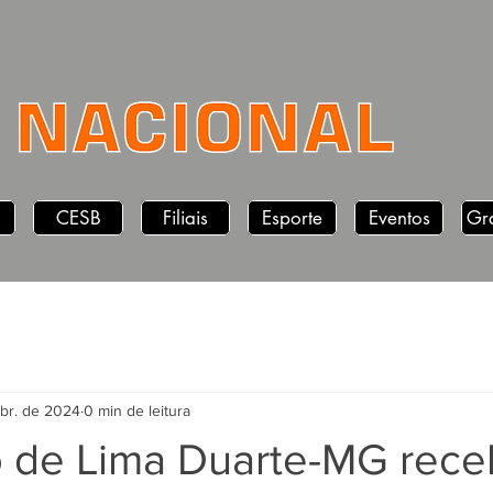
CESB
Filiais
Esporte
Eventos
Gr
abr. de 2024
0 min de leitura
o de Lima Duarte-MG rec