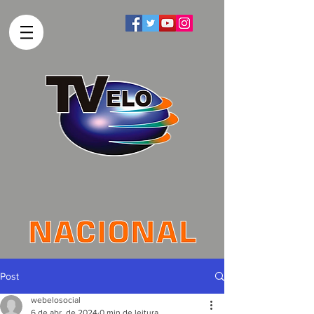
Post
webelosocial
6 de abr. de 2024
0 min de leitura