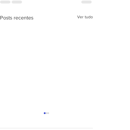
Ver tudo
Posts recentes
APRESENTAÇÃ
PROJETO CSRP
SEC. DE ESTAD