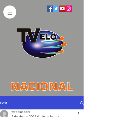
Post
webelosocial
5 de abr. de 2024
0 min de leitura