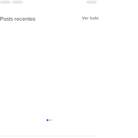
Ver tudo
Posts recentes
APRESENTAÇÃ
PROJETO CSRP
SEC. DE ESTAD