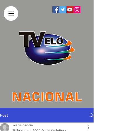
Post
webelosocial
6 de abr. de 2024
0 min de leitura