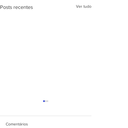
Ver tudo
Posts recentes
APRESENTAÇÃ
PROJETO CSRP
SEC. DE ESTAD
DESENV. E
Comentários
ARTICULAÇÃO