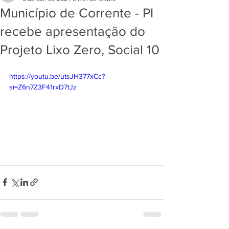
Município de Corrente - PI
recebe apresentação do
Projeto Lixo Zero, Social 10
https://youtu.be/utsJH377xCc?
si=Z6n7Z3F41rxD7tJz