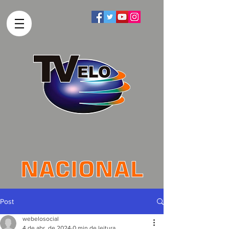
Post
webelosocial
4 de abr. de 2024
0 min de leitura