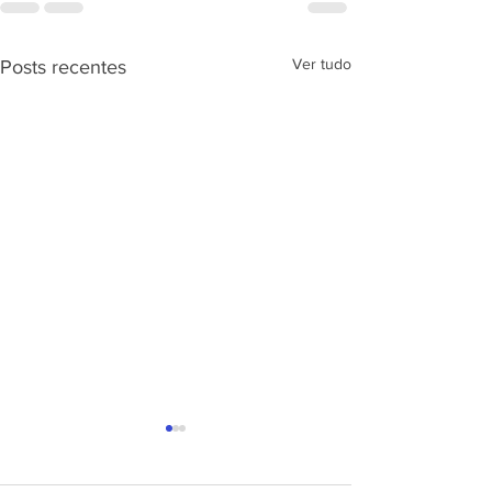
Ver tudo
Posts recentes
APRESENTAÇÃ
PROJETO CSRP
SEC. DE ESTAD