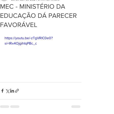
MEC - MINISTÉRIO DA
EDUCAÇÃO DÁ PARECER
FAVORÁVEL
https://youtu.be/-zTgVRlC0e0?
si=lRx4OjgihIqPBc_c