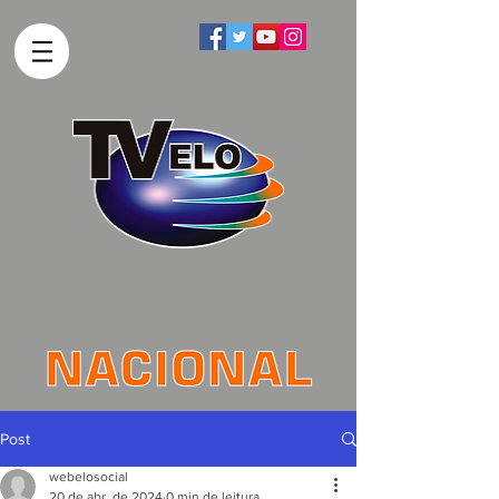
Post
webelosocial
20 de abr. de 2024
0 min de leitura