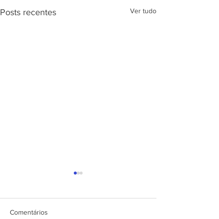
Ver tudo
Posts recentes
APRESENTAÇÃ
PROJETO CSRP
SEC. DE ESTAD
DESENV. E
Comentários
ARTICULAÇÃO