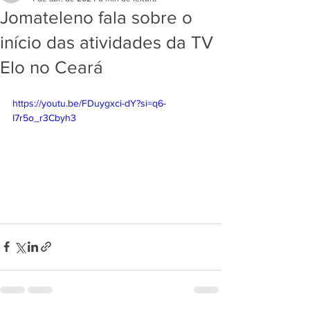
Jomateleno fala sobre o
início das atividades da TV
Elo no Ceará
https://youtu.be/FDuygxci-dY?si=q6-
I7r5o_r3Cbyh3