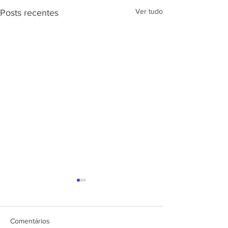
Ver tudo
Posts recentes
APRESENTAÇÃ
PROJETO CSRP
SEC. DE ESTAD
DESENV. E
Comentários
ARTICULAÇÃO