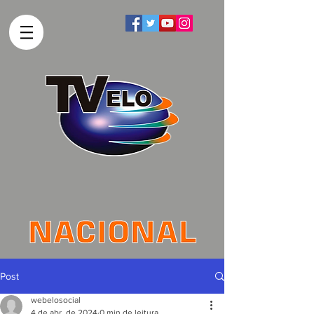
Post
webelosocial
4 de abr. de 2024
0 min de leitura