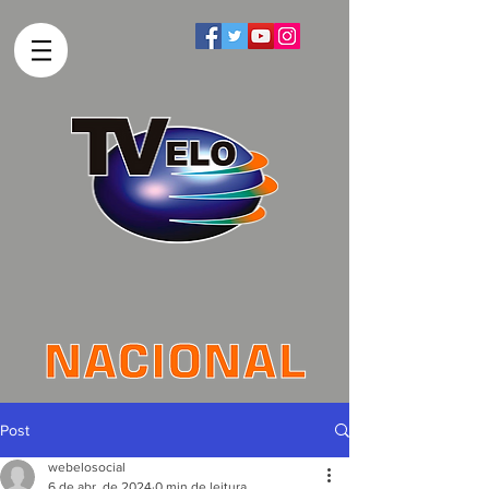
Post
webelosocial
6 de abr. de 2024
0 min de leitura