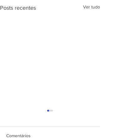
Ver tudo
Posts recentes
APRESENTAÇÃ
PROJETO CSRP
SEC. DE ESTAD
DESENV. E
Comentários
ARTICULAÇÃO