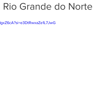
o Rio Grande do Norte
MHgxZ6cA?si=e3DtRwxaZe1L7JwG