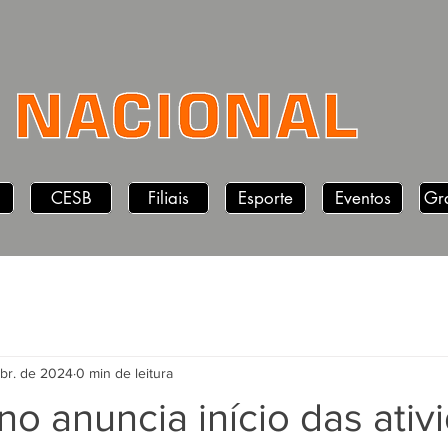
CESB
Filiais
Esporte
Eventos
Gr
abr. de 2024
0 min de leitura
o anuncia início das ativ