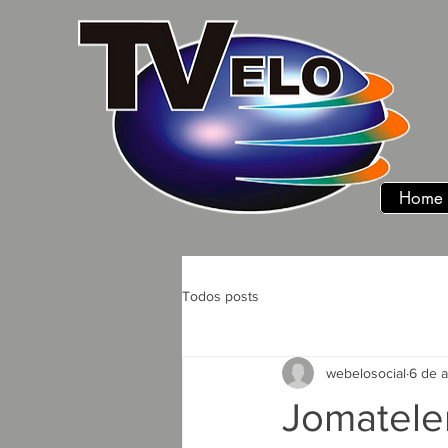
Home
Todos posts
webelosocial
6 de 
Jomatelen