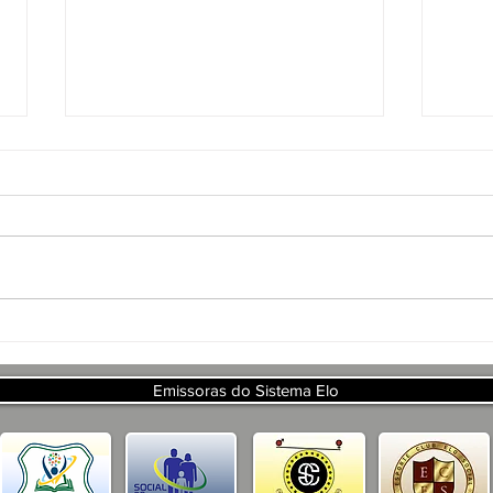
APR
PRO
DE 
ART
DA 
APRESENTAÇÃO DO
PROJETO CSRP PARA
SECRETARIA DE TURISMO E
Emissoras do Sistema Elo
DESENVOLVIMENTO
ECONOMICO PB