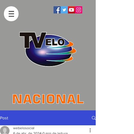
Post
webelosocial
6 de abr. de 2024
0 min de leitura