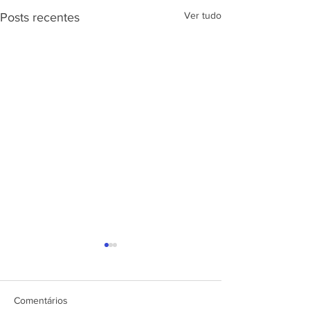
Ver tudo
Posts recentes
APRESENTAÇÃ
PROJETO CSRP
SEC. DE ESTAD
DESENV. E
Comentários
ARTICULAÇÃO