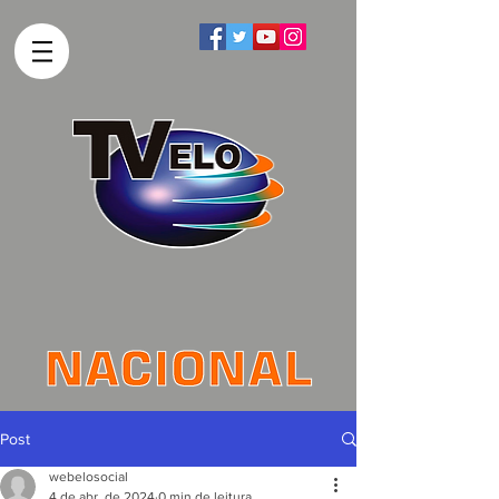
Post
webelosocial
4 de abr. de 2024
0 min de leitura