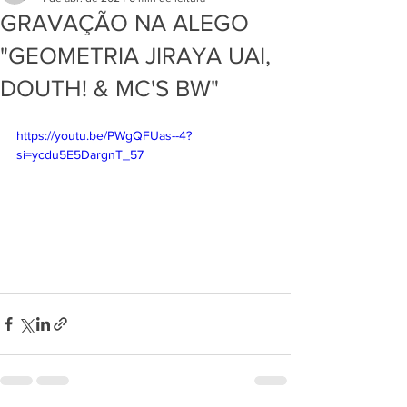
GRAVAÇÃO NA ALEGO
"GEOMETRIA JIRAYA UAI,
DOUTH! & MC'S BW"
https://youtu.be/PWgQFUas--4?
si=ycdu5E5DargnT_57