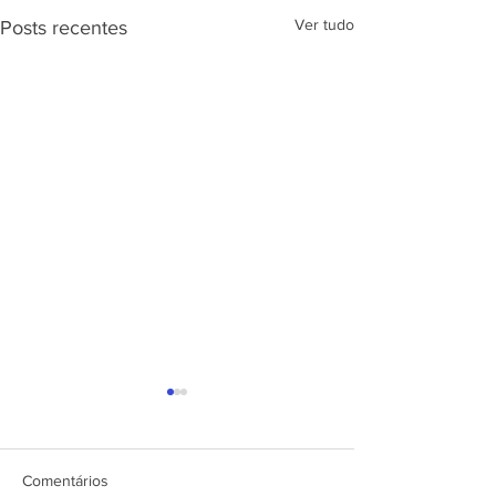
Ver tudo
Posts recentes
APRESENTAÇÃ
PROJETO CSRP
SEC. DE ESTAD
DESENV. E
Comentários
ARTICULAÇÃO