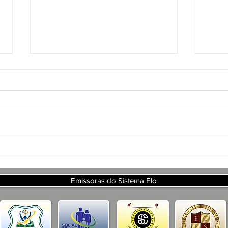
APR
PRO
DE 
ART
DA 
APRESENTAÇÃO DO
PROJETO CSRP PARA
SECRETARIA DE TURISMO E
Emissoras do Sistema Elo
DESENVOLVIMENTO
ECONOMICO PB