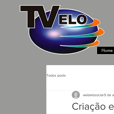
Home
Todos posts
webelosocial
5 de 
Criação 