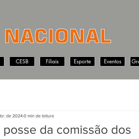
CESB
Filiais
Esporte
Eventos
Gr
abr. de 2024
0 min de leitura
e posse da comissão dos