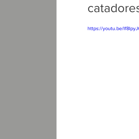
catadore
https://youtu.be/If8