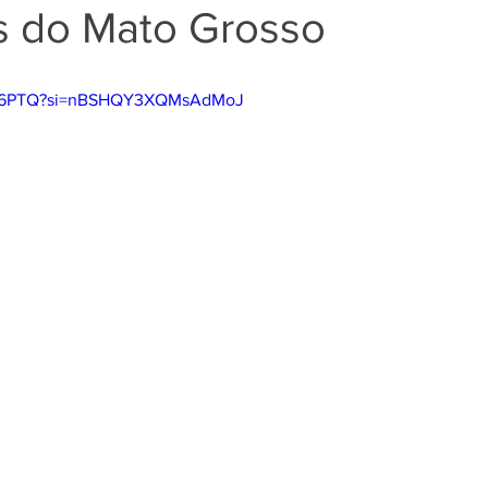
s do Mato Grosso
IpyJ6PTQ?si=nBSHQY3XQMsAdMoJ