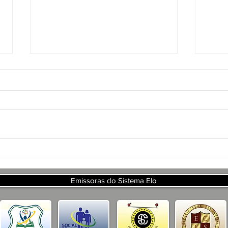
APR
PRO
DE 
ART
DA 
APRESENTAÇÃO DO
PROJETO CSRP PARA
SECRETARIA DE TURISMO E
Emissoras do Sistema Elo
DESENVOLVIMENTO
ECONOMICO PB