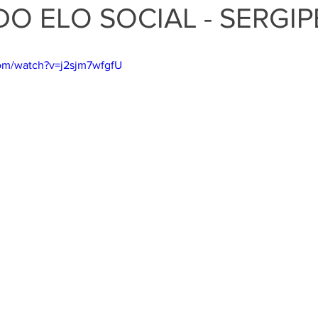
O ELO SOCIAL - SERGIP
om/watch?v=j2sjm7wfgfU