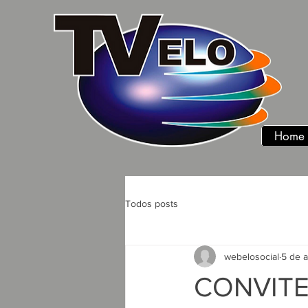
Home
Todos posts
webelosocial
5 de 
CONVITE