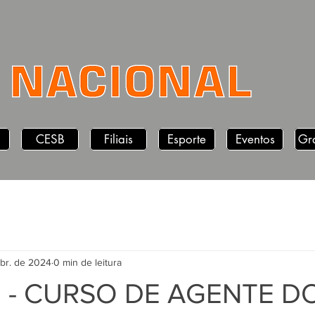
CESB
Filiais
Esporte
Eventos
Gr
abr. de 2024
0 min de leitura
 - CURSO DE AGENTE D