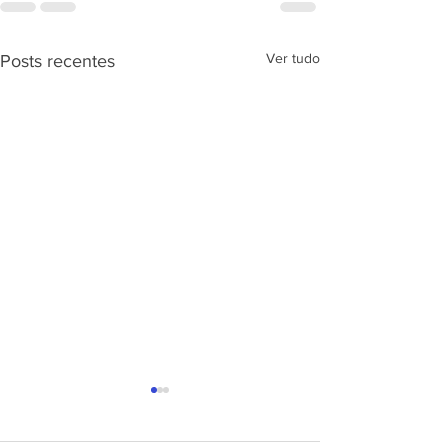
Ver tudo
Posts recentes
APRESENTAÇÃ
PROJETO CSRP
SEC. DE ESTAD