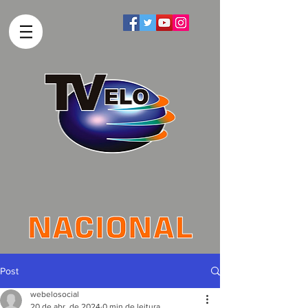
Post
webelosocial
20 de abr. de 2024
0 min de leitura