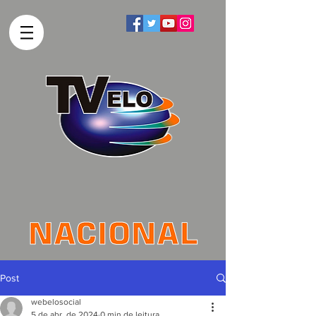
Post
webelosocial
5 de abr. de 2024
0 min de leitura