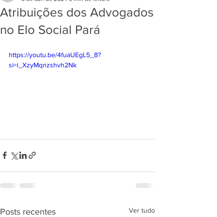
Atribuições dos Advogados
no Elo Social Pará
https://youtu.be/4fuaUEgL5_8?
si=i_XzyMqnzshvh2Nk
Ver tudo
Posts recentes