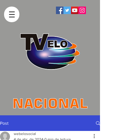
Post
webelosocial
4 de abr. de 2024
0 min de leitura