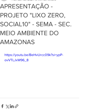
APRESENTAÇÃO -
PROJETO "LIXO ZERO,
SOCIAL10" - SEMA - SEC.
MEIO AMBIENTE DO
AMAZONAS
https://youtu.be/BeHvUrcc09k?si=ypP-
ovVTLJxW96_8