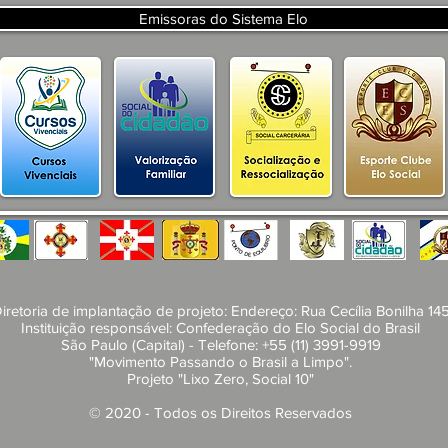
SECRETARIA DE TURISMO E
Emissoras do Sistema Elo
DESENVOLVIMENTO
ECONOMICO PB
iretoria de implantação de projeto: Endereço: Rua Cecília Bonilha 14
Instituição responsável: Confederação do Elo Social do Brasil
São Paulo (Capital) - Telefone: +55 (11) 3991-9919
"Movimento Passando o Brasil a Limpo".
Projeto "Lixo Zero, Social 10"​
​© 2020 - Todos os Direitos Reservados