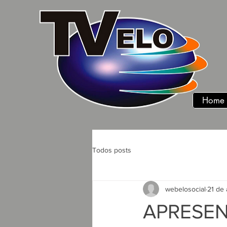
Home
Todos posts
webelosocial
21 de 
APRESE