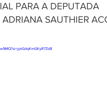
IAL PARA A DEPUTADA
 ADRIANA SAUTHIER AC
1rYvw9MQ?si=jykGdqKmGKyR7Zd8