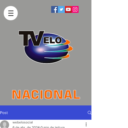
Post
webelosocial
6 de abr. de 2024
0 min de leitura