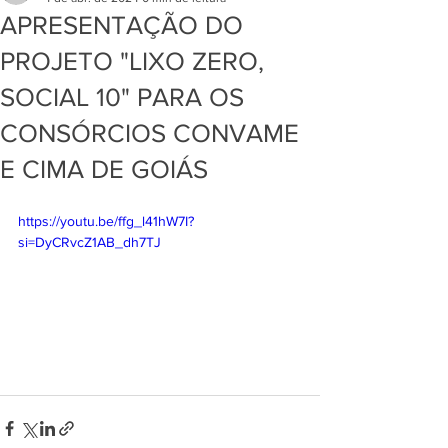
APRESENTAÇÃO DO
PROJETO "LIXO ZERO,
SOCIAL 10" PARA OS
CONSÓRCIOS CONVAME
E CIMA DE GOIÁS
https://youtu.be/ffg_l41hW7I?
si=DyCRvcZ1AB_dh7TJ