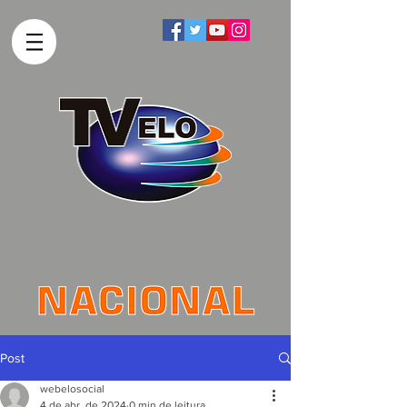
Post
webelosocial
4 de abr. de 2024
0 min de leitura